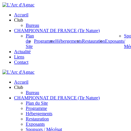
Passer
au
Accueil
contenu
Club
Bureau
CHAMPIONNAT DE FRANCE (Tir Nature)
Plan
Spo
du
Programme
Hébergements
Restauration
Exposants
/
Site
Méc
Actualité
Liens
Contact
Accueil
Club
Bureau
CHAMPIONNAT DE FRANCE (Tir Nature)
Plan du Site
Programme
Hébergements
Restauration
Exposants
Sponsors / Mécénat